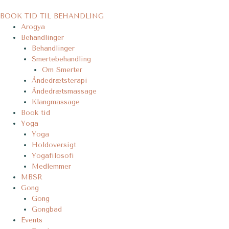
Gå
til
BOOK TID TIL BEHANDLING
indholdet
Arogya
Behandlinger
Behandlinger
Smertebehandling
Om Smerter
Åndedrætsterapi
Åndedrætsmassage
Klangmassage
Book tid
Yoga
Yoga
Holdoversigt
Yogafilosofi
Medlemmer
MBSR
Gong
Gong
Gongbad
Events