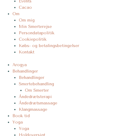
Events
Cacao
Om
Om mig
Min Smerterejse
Persondatapolitik
Cookiepolitik
Købs- og betalingsbetingelser
Kontakt
Arogya
Behandlinger
Behandlinger
Smertebehandling
Om Smerter
Åndedrætsterapi
Åndedrætsmassage
Klangmassage
Book tid
Yoga
Yoga
Holdoversigt