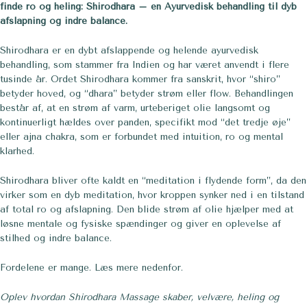
finde ro og heling: Shirodhara – en Ayurvedisk behandling til dyb
afslapning og indre balance.
Shirodhara er en dybt afslappende og helende ayurvedisk
behandling, som stammer fra Indien og har været anvendt i flere
tusinde år. Ordet Shirodhara kommer fra sanskrit, hvor “shiro”
betyder hoved, og “dhara” betyder strøm eller flow. Behandlingen
består af, at en strøm af varm, urteberiget olie langsomt og
kontinuerligt hældes over panden, specifikt mod “det tredje øje”
eller ajna chakra, som er forbundet med intuition, ro og mental
klarhed.
Shirodhara bliver ofte kaldt en “meditation i flydende form”, da den
virker som en dyb meditation, hvor kroppen synker ned i en tilstand
af total ro og afslapning. Den blide strøm af olie hjælper med at
løsne mentale og fysiske spændinger og giver en oplevelse af
stilhed og indre balance.
Fordelene er mange. Læs mere nedenfor.
Oplev hvordan Shirodhara Massage skaber, velvære, heling og