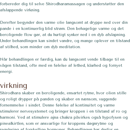
forbereder dig til selve Shirodharamassagen og understøtter den
afslappende virkning.
Derefter begynder den varme olie langsomt at dryppe ned over din
pande i en kontinuerlig blid strøm. Den behagelige varme og det
beroligende flow gør, at du hurtigt synker ned i en dyb afslapning.
Under behandlingen kan sindet vandre, og mange oplever en tilstand
af stilhed, som minder om dyb meditation.
Når behandlingen er færdig, kan du langsomt vende tilbage til en
vågen tilstand, ofte med en følelse af lethed, klarhed og fornyet
energi.
virkning
Shirodhara skaber en beroligende, ensartet rytme, hvor olien stille
og roligt drypper på panden og skaber en nænsom, vuggende
fornemmelse i sindet. Denne følelse af kontinuitet og varme
stimulerer nervesystemet og bringer kroppen i en tilstand af ro og
harmoni. Ved at stimulere ajna chakra påvirkes også hypofysen og
pinealkirtlen, som er ansvarlige for kroppens døgnrytme og
regulering af forskellige hormoner. Behandlingen har derfor en