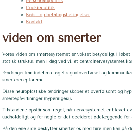
Persondatapolitik
Cookiepolitik
Købs- og betalingsbetingelser
Kontakt
viden om smerter
Vores viden om smertesystemet er vokset betydeligt i løbet 
statisk struktur, men i dag ved vi, at centralnervesystemet 
Ændringer kan indebære øget signaloverførsel og kommunikati
smertereceptorerne.
Disse neuroplastiske ændringer skaber et overfølsomt og hype
smertepåvirkninger (hyperalgesi).
Tilstandene opstår som regel, når nervesystemet er blevet ove
uudholdeligt og for nogle er det decideret ødelæggende for d
På den ene side beskytter smerter os mod fare men kan på den 