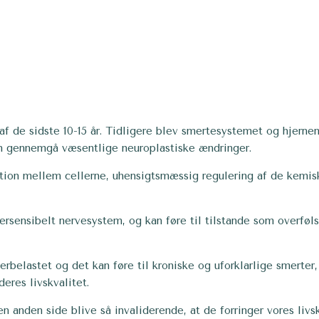
af de sidste 10-15 år. Tidligere blev smertesystemet og hjern
kan gennemgå væsentlige neuroplastiske ændringer.
on mellem cellerne, uhensigtsmæssig regulering af de kemiske
rsensibelt nervesystem, og kan føre til tilstande som overføls
rbelastet og det kan føre til kroniske og uforklarlige smerter,
eres livskvalitet.
anden side blive så invaliderende, at de forringer vores livsk