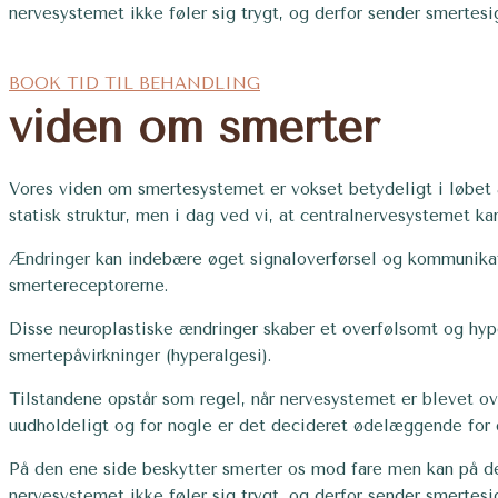
nervesystemet ikke føler sig trygt, og derfor sender smertes
BOOK TID TIL BEHANDLING
viden om smerter
Vores viden om smertesystemet er vokset betydeligt i løbet 
statisk struktur, men i dag ved vi, at centralnervesystemet 
Ændringer kan indebære øget signaloverførsel og kommunikati
smertereceptorerne.
Disse neuroplastiske ændringer skaber et overfølsomt og hype
smertepåvirkninger (hyperalgesi).
Tilstandene opstår som regel, når nervesystemet er blevet ove
uudholdeligt og for nogle er det decideret ødelæggende for d
På den ene side beskytter smerter os mod fare men kan på den 
nervesystemet ikke føler sig trygt, og derfor sender smertes