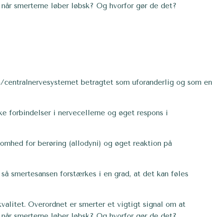
å når smerterne løber løbsk? Og hvorfor gør de det?
en/centralnervesystemet betragtet som uforanderlig og som en
 forbindelser i nervecellerne og øget respons i
omhed for berøring (allodyni) og øget reaktion på
 så smertesansen forstærkes i en grad, at det kan føles
valitet. Overordnet er smerter et vigtigt signal om at
å når smerterne løber løbsk? Og hvorfor gør de det?