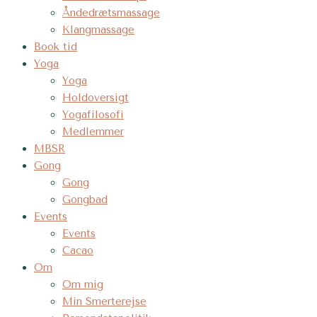
Åndedrætsmassage
Klangmassage
Book tid
Yoga
Yoga
Holdoversigt
Yogafilosofi
Medlemmer
MBSR
Gong
Gong
Gongbad
Events
Events
Cacao
Om
Om mig
Min Smerterejse