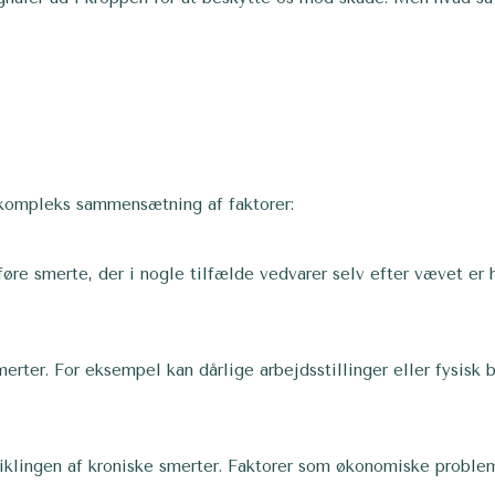
n kompleks sammensætning af faktorer:
øre smerte, der i nogle tilfælde vedvarer selv efter vævet er 
merter. For eksempel kan dårlige arbejdsstillinger eller fysis
iklingen af kroniske smerter. Faktorer som økonomiske probleme