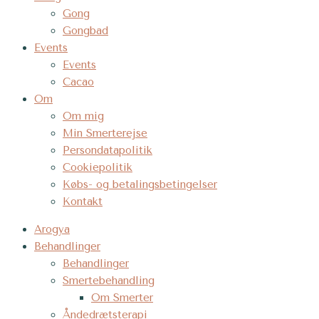
Gong
Gongbad
Events
Events
Cacao
Om
Om mig
Min Smerterejse
Persondatapolitik
Cookiepolitik
Købs- og betalingsbetingelser
Kontakt
Arogya
Behandlinger
Behandlinger
Smertebehandling
Om Smerter
Åndedrætsterapi