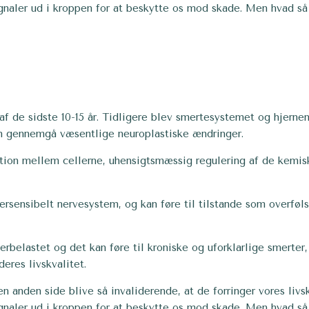
ignaler ud i kroppen for at beskytte os mod skade. Men hvad s
af de sidste 10-15 år. Tidligere blev smertesystemet og hjern
kan gennemgå væsentlige neuroplastiske ændringer.
on mellem cellerne, uhensigtsmæssig regulering af de kemiske
rsensibelt nervesystem, og kan føre til tilstande som overføls
rbelastet og det kan føre til kroniske og uforklarlige smerter,
eres livskvalitet.
anden side blive så invaliderende, at de forringer vores livsk
ignaler ud i kroppen for at beskytte os mod skade. Men hvad s