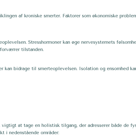
iklingen af kroniske smerter. Faktorer som økonomiske probleme
rteoplevelsen. Stresshormoner kan øge nervesystemets følsomh
forværrer tilstanden.
ner kan bidrage til smerteoplevelsen. Isolation og ensomhed k
 vigtigt at tage en holistisk tilgang, der adresserer både de f
nkt i nedenstående områder: