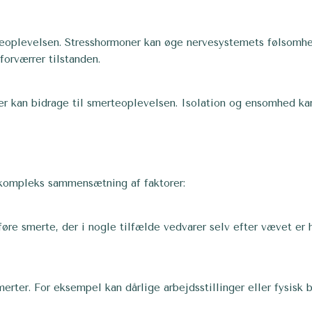
rteoplevelsen. Stresshormoner kan øge nervesystemets følsomh
forværrer tilstanden.
ner kan bidrage til smerteoplevelsen. Isolation og ensomhed k
n kompleks sammensætning af faktorer:
øre smerte, der i nogle tilfælde vedvarer selv efter vævet er 
merter. For eksempel kan dårlige arbejdsstillinger eller fysis