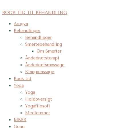
Gå
til
BOOK TID TIL BEHANDLING
indholdet
Arogya
Behandlinger
Behandlinger
Smertebehandling
Om Smerter
Åndedrætsterapi
Åndedrætsmassage
Klangmassage
Book tid
Yoga
Yoga
Holdoversigt
Yogafilosofi
Medlemmer
MBSR
Gong